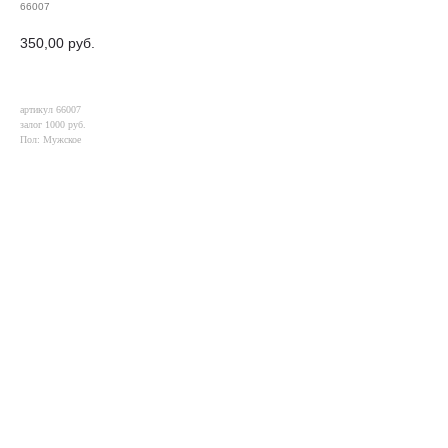
66007
350,00
руб.
артикул 66007
залог 1000 руб.
Пол: Мужское