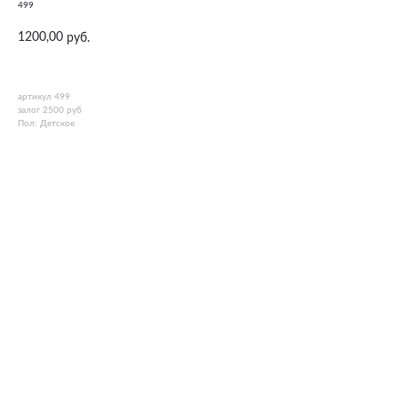
499
1200,00
руб.
артикул 499
залог 2500 руб
Пол: Детское