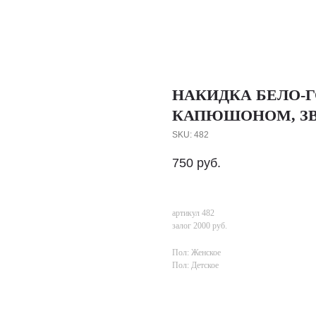
НАКИДКА БЕЛО-Г
КАПЮШОНОМ, З
SKU:
482
750
руб.
артикул 482
залог 2000 руб.
Пол: Женское
Пол: Детское