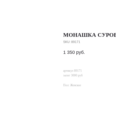
МОНАШКА СУРОВА
SKU:
89171
1 350
руб.
артикул 89171
залог 3000 руб
Пол: Женское