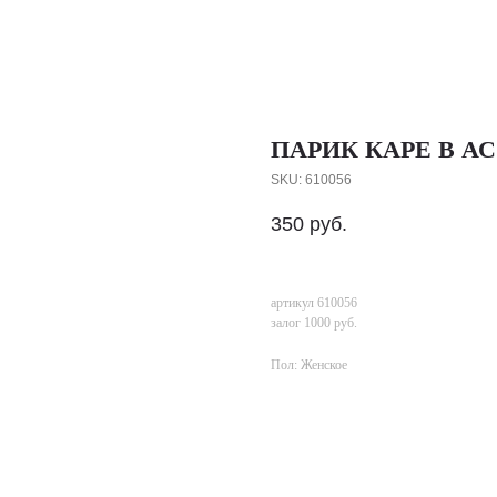
ПАРИК КАРЕ В А
SKU:
610056
350
руб.
артикул 610056
залог 1000 руб.
Пол: Женское