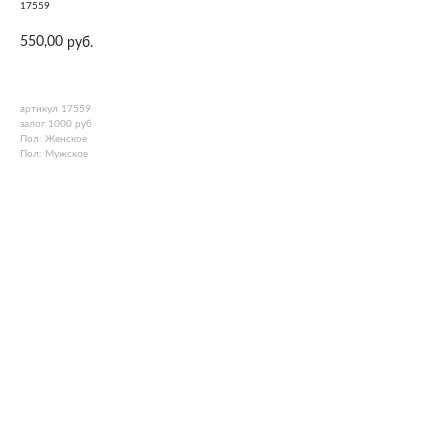
17559
550,00
руб.
артикул 17559
залог 1000 руб
Пол: Женское
Пол: Мужское